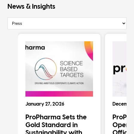
News & Insights
January 27, 2026
December
ProPharma Sets the
ProPh
n
Gold Standard in
Operat
Sustainability with
Office