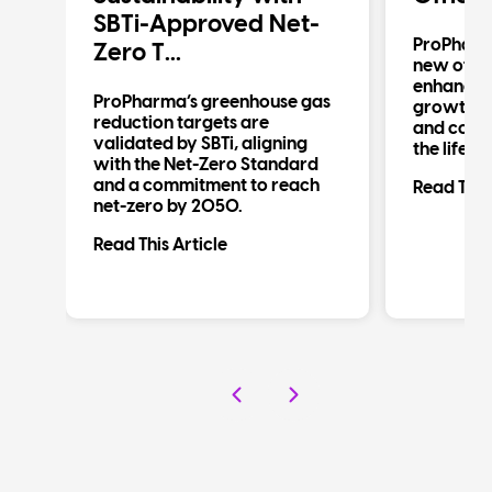
SBTi-Approved Net-
ProPharm
Zero T...
new offic
enhancin
n
ProPharma’s greenhouse gas
growth in 
reduction targets are
and compl
validated by SBTi, aligning
the life s
al
with the Net-Zero Standard
d
and a commitment to reach
Read This 
net-zero by 2050.
Read This Article