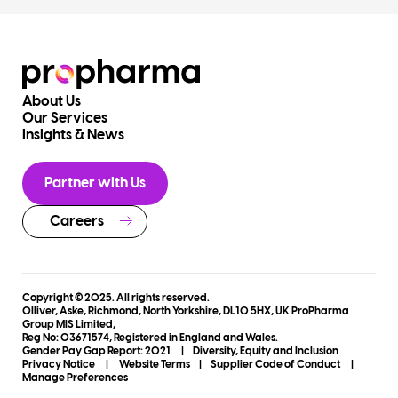
About Us
Our Services
Insights & News
Partner with Us
Careers
Copyright © 2025. All rights reserved.
Olliver, Aske, Richmond, North Yorkshire, DL10 5HX, UK ProPharma
Group MIS Limited,
Reg No: 03671574, Registered in England and Wales.
Gender Pay Gap Report: 2021
|
Diversity, Equity and Inclusion
Privacy Notice
|
Website Terms
|
Supplier Code of Conduct
|
Manage Preferences